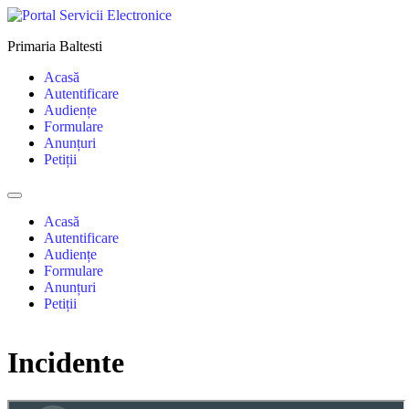
Skip
to
Primaria Baltesti
content
Acasă
Autentificare
Audiențe
Formulare
Anunțuri
Petiții
Menu
Acasă
Autentificare
Audiențe
Formulare
Anunțuri
Petiții
Incidente